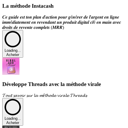
La méthode Instacash
𝑪𝒆 𝒈𝒖𝒊𝒅𝒆 𝒆𝒔𝒕 𝒕𝒐𝒏 𝒑𝒍𝒂𝒏 𝒅'𝒂𝒄𝒕𝒊𝒐𝒏 𝒑𝒐𝒖𝒓 𝒈é𝒏é𝒓𝒆𝒓 𝒅𝒆 𝒍'𝒂𝒓𝒈𝒆𝒏𝒕 𝒆𝒏 𝒍𝒊𝒈𝒏𝒆
𝒊𝒎𝒎é𝒅𝒊𝒂𝒕𝒆𝒎𝒆𝒏𝒕 𝒆𝒏 𝒓𝒆𝒗𝒆𝒏𝒅𝒂𝒏𝒕 𝒖𝒏 𝒑𝒓𝒐𝒅𝒖𝒊𝒕 𝒅𝒊𝒈𝒊𝒕𝒂𝒍 𝒄𝒍é 𝒆𝒏 𝒎𝒂𝒊𝒏 𝒂𝒗𝒆𝒄
𝒅𝒓𝒐𝒊𝒕𝒔 𝒅𝒆 𝒓𝒆𝒗𝒆𝒏𝒕𝒆 𝒄𝒐𝒎𝒑𝒍𝒆𝒕𝒔 (𝑴𝑹𝑹)
Loading...
Acheter
Développe Threads avec la méthode virale
𝓣𝓸𝓾𝓽 𝓼𝓪𝓿𝓸𝓲𝓻 𝓼𝓾𝓻 𝓵𝓪 𝓶é𝓽𝓱𝓸𝓭𝓮 𝓿𝓲𝓻𝓪𝓵𝓮 𝓣𝓱𝓻𝓮𝓪𝓭𝓼
Loading...
Acheter