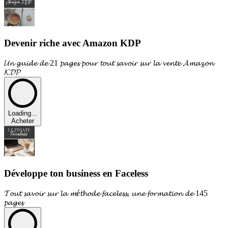
Devenir riche avec Amazon KDP
𝓤𝓷 𝓰𝓾𝓲𝓭𝓮 𝓭𝓮 21 𝓹𝓪𝓰𝓮𝓼 𝓹𝓸𝓾𝓻 𝓽𝓸𝓾𝓽 𝓼𝓪𝓿𝓸𝓲𝓻 𝓼𝓾𝓻 𝓵𝓪 𝓿𝓮𝓷𝓽𝓮 𝓐𝓶𝓪𝔃𝓸𝓷
𝓚𝓓𝓟
Loading...
Acheter
Développe ton business en Faceless
𝓣𝓸𝓾𝓽 𝓼𝓪𝓿𝓸𝓲𝓻 𝓼𝓾𝓻 𝓵𝓪 𝓶é𝓽𝓱𝓸𝓭𝓮 𝓯𝓪𝓬𝓮𝓵𝓮𝓼𝓼, 𝓾𝓷𝓮 𝓯𝓸𝓻𝓶𝓪𝓽𝓲𝓸𝓷 𝓭𝓮 145
𝓹𝓪𝓰𝓮𝓼